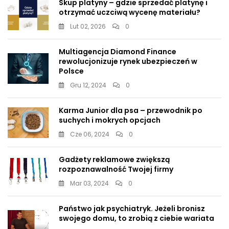
Skup platyny – gdzie sprzedać platynę i
otrzymać uczciwą wycenę materiału?
Lut 02, 2026
0
Multiagencja Diamond Finance
rewolucjonizuje rynek ubezpieczeń w
Polsce
Gru 12, 2024
0
Karma Junior dla psa – przewodnik po
suchych i mokrych opcjach
Cze 06, 2024
0
Gadżety reklamowe zwiększą
rozpoznawalność Twojej firmy
Mar 03, 2024
0
Państwo jak psychiatryk. Jeżeli bronisz
swojego domu, to zrobią z ciebie wariata