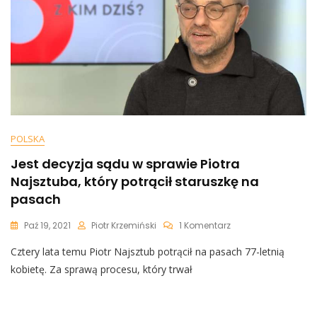
Zaszalał
Na
Antenie
[WIDEO]
POLSKA
Jest decyzja sądu w sprawie Piotra
Najsztuba, który potrącił staruszkę na
pasach
Do
Paź 19, 2021
Piotr Krzemiński
1 Komentarz
Jest
Cztery lata temu Piotr Najsztub potrącił na pasach 77-letnią
Decyzja
Sądu
kobietę. Za sprawą procesu, który trwał
W
Sprawie
Piotra