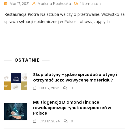
Do
Mar 17, 2021
Marlena Piechocka
1 Komentarz
Restauracja
Restauracja Piotra Najsztuba walczy o przetrwanie. Wszystko za
Najsztuba
Walczy
sprawą sytuacji epidemicznej w Polsce i obowiązujących
O
Przetrwanie.
Na
Lokalu
Zawisły
Hasła
Uderzające
OSTATNIE
W
Prezydenta
Skup platyny – gdzie sprzedać platynę i
Dudę
otrzymać uczciwą wycenę materiału?
Lut 02, 2026
0
Multiagencja Diamond Finance
rewolucjonizuje rynek ubezpieczeń w
Polsce
Gru 12, 2024
0