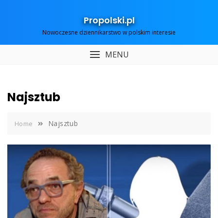
Skip
to
Propolski.pl
content
Nowoczesne dziennikarstwo w polskim interesie
MENU
Najsztub
Najsztub
Home