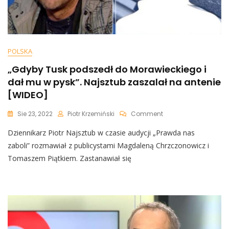
POLSKA
„Gdyby Tusk podszedł do Morawieckiego i
dał mu w pysk”. Najsztub zaszalał na antenie
[WIDEO]
On
Sie 23, 2022
Piotr Krzemiński
Comment
„Gdyby
Dziennikarz Piotr Najsztub w czasie audycji „Prawda nas
Tusk
Podszedł
zaboli” rozmawiał z publicystami Magdaleną Chrzczonowicz i
Do
Tomaszem Piątkiem. Zastanawiał się
Morawieckiego
I
Dał
Mu
W
Pysk”.
Najsztub