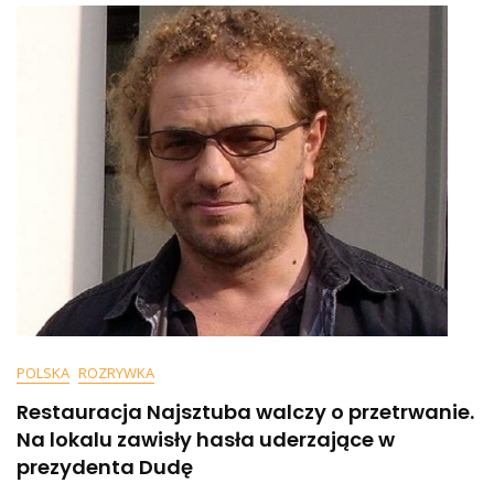
Najsztuba,
Który
Potrącił
Staruszkę
Na
Pasach
POLSKA
ROZRYWKA
Restauracja Najsztuba walczy o przetrwanie.
Na lokalu zawisły hasła uderzające w
prezydenta Dudę