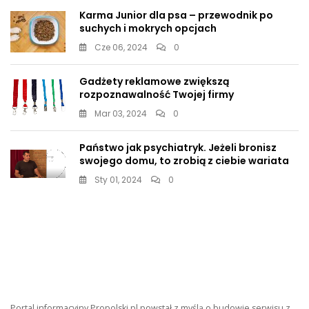
Karma Junior dla psa – przewodnik po
suchych i mokrych opcjach
Cze 06, 2024
0
Gadżety reklamowe zwiększą
rozpoznawalność Twojej firmy
Mar 03, 2024
0
Państwo jak psychiatryk. Jeżeli bronisz
swojego domu, to zrobią z ciebie wariata
Sty 01, 2024
0
Portal informacyjny Propolski.pl powstał z myślą o budowie serwisu z