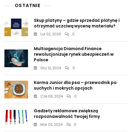
OSTATNIE
Skup platyny – gdzie sprzedać platynę i
otrzymać uczciwą wycenę materiału?
Lut 02, 2026
0
Multiagencja Diamond Finance
rewolucjonizuje rynek ubezpieczeń w
Polsce
Gru 12, 2024
0
Karma Junior dla psa – przewodnik po
suchych i mokrych opcjach
Cze 06, 2024
0
Gadżety reklamowe zwiększą
rozpoznawalność Twojej firmy
Mar 03, 2024
0