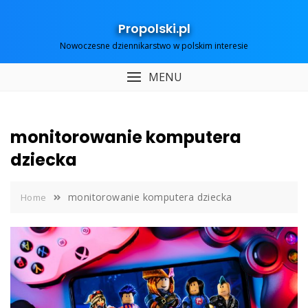
Skip
to
Propolski.pl
content
Nowoczesne dziennikarstwo w polskim interesie
MENU
monitorowanie komputera
dziecka
monitorowanie komputera dziecka
Home