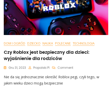
DOM I OGRÓD
DZIECKO
NAUKA
POLECANE
TECHNOLOGIA
Czy Roblox jest bezpieczny dla dzieci:
wyjaśnienie dla rodziców
On
Gru 31, 2023
Propolski.pl
Comment
Czy
Nie da się jednoznacznie określić Roblox pegi, czyli tego, w
Roblox
Jest
jakim wieku dzieci mogą bezpiecznie
Bezpieczny
Dla
Dzieci:
Wyjaśnienie
Dla
Rodziców