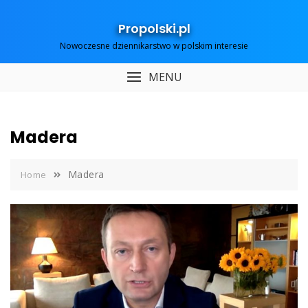
Skip
to
Propolski.pl
content
Nowoczesne dziennikarstwo w polskim interesie
MENU
Madera
Madera
Home