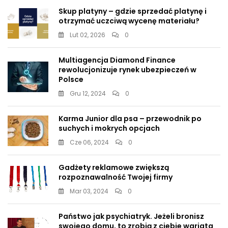
Skup platyny – gdzie sprzedać platynę i
otrzymać uczciwą wycenę materiału?
Lut 02, 2026
0
Multiagencja Diamond Finance
rewolucjonizuje rynek ubezpieczeń w
Polsce
Gru 12, 2024
0
Karma Junior dla psa – przewodnik po
suchych i mokrych opcjach
Cze 06, 2024
0
Gadżety reklamowe zwiększą
rozpoznawalność Twojej firmy
Mar 03, 2024
0
Państwo jak psychiatryk. Jeżeli bronisz
swojego domu, to zrobią z ciebie wariata