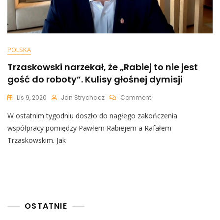
POLSKA
Trzaskowski narzekał, że „Rabiej to nie jest
gość do roboty”. Kulisy głośnej dymisji
On
Lis 9, 2020
Jan Strychacz
Comment
Trzaskowski
W ostatnim tygodniu doszło do nagłego zakończenia
Narzekał,
Że
współpracy pomiędzy Pawłem Rabiejem a Rafałem
„Rabiej
Trzaskowskim. Jak
To
Nie
Jest
Gość
Do
Roboty”.
Kulisy
OSTATNIE
Głośnej
Dymisji