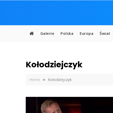
Skip
to
content
Galerie
Polska
Europa
Świat
Kołodziejczyk
Home
Kołodziejczyk