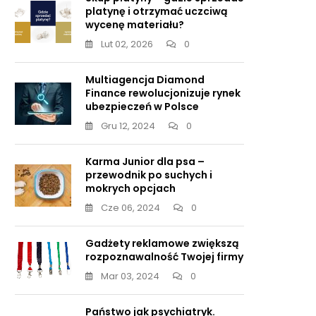
platynę i otrzymać uczciwą
wycenę materiału?
Lut 02, 2026
0
Multiagencja Diamond
Finance rewolucjonizuje rynek
ubezpieczeń w Polsce
Gru 12, 2024
0
Karma Junior dla psa –
przewodnik po suchych i
mokrych opcjach
Cze 06, 2024
0
Gadżety reklamowe zwiększą
rozpoznawalność Twojej firmy
Mar 03, 2024
0
Państwo jak psychiatryk.