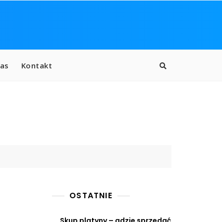
as
Kontakt
OSTATNIE
Skup platyny – gdzie sprzedać