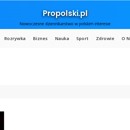
Propolski.pl
Nowoczesne dziennikarstwo w polskim interesie
Rozrywka
Biznes
Nauka
Sport
Zdrowie
O N