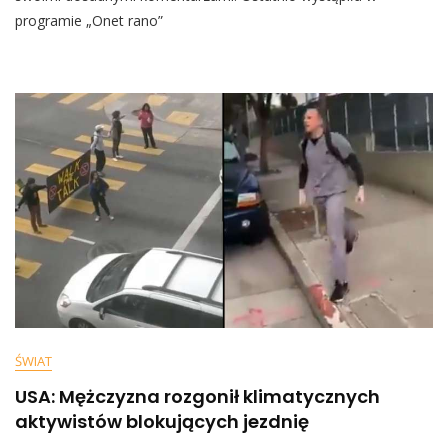
Niewyedukowan
programie „Onet rano”
Społeczeństwo
I
Zbieramy
Tego
Owoce”
ŚWIAT
USA: Mężczyzna rozgonił klimatycznych
aktywistów blokujących jezdnię