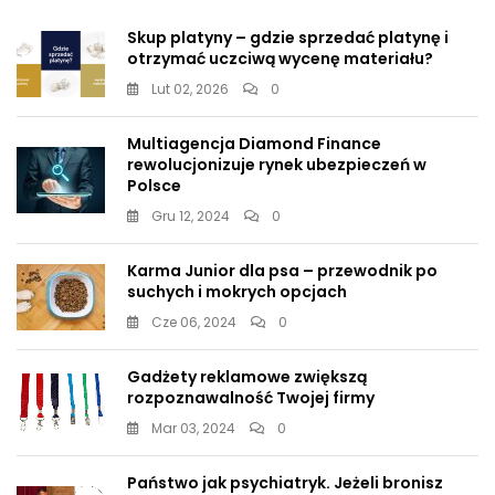
Skup platyny – gdzie sprzedać platynę i
otrzymać uczciwą wycenę materiału?
Lut 02, 2026
0
Multiagencja Diamond Finance
rewolucjonizuje rynek ubezpieczeń w
Polsce
Gru 12, 2024
0
Karma Junior dla psa – przewodnik po
suchych i mokrych opcjach
Cze 06, 2024
0
Gadżety reklamowe zwiększą
rozpoznawalność Twojej firmy
Mar 03, 2024
0
Państwo jak psychiatryk. Jeżeli bronisz