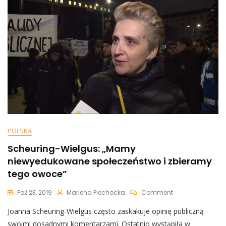
Nie
Zanieczyszczać
Planety
Dziećmi
POLSKA
Scheuring-Wielgus: „Mamy
niewyedukowane społeczeństwo i zbieramy
tego owoce”
On
Paź 23, 2019
Marlena Piechocka
Comment
Scheuring-
Joanna Scheuring-Wielgus często zaskakuje opinię publiczną
Wielgus:
„Mamy
swoimi dosadnymi komentarzami. Ostatnio wystąpiła w