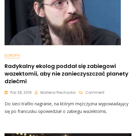
EUROPA
Radykalny ekolog poddał się zabiegowi
wazektomii, aby nie zanieczyszczać planety
dziećmi
On
Paź 28, 2019
Marlena Piechocka
Comment
Radykalny
Do sieci trafiło nagranie, na którym mężczyzna wypowiadający
Ekolog
Poddał
się po francusku opowiedział o zabiegu wazektomii,
Się
Zabiegowi
Wazektomii,
Aby