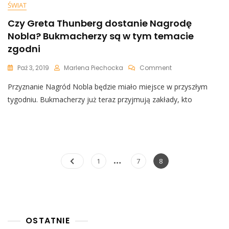
ŚWIAT
Czy Greta Thunberg dostanie Nagrodę
Nobla? Bukmacherzy są w tym temacie
zgodni
On
Paź 3, 2019
Marlena Piechocka
Comment
Czy
Przyznanie Nagród Nobla będzie miało miejsce w przyszłym
Greta
Thunberg
tygodniu. Bukmacherzy już teraz przyjmują zakłady, kto
Dostanie
Nagrodę
Nobla?
Bukmacherzy
Są
W
Nawigacja
…
Page
Page
Page
1
7
8
Tym
po
Temacie
Zgodni
wpisach
OSTATNIE