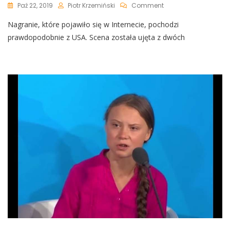
On
Paź 22, 2019
Piotr Krzemiński
Comment
USA:
Nagranie, które pojawiło się w Internecie, pochodzi
Mężczyzna
Rozgonił
prawdopodobnie z USA. Scena została ujęta z dwóch
Klimatycznych
Aktywistów
Blokujących
Jezdnię