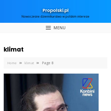
Skip
to
Propolski.pl
content
Nowoczesne dziennikarstwo w polskim interesie
MENU
klimat
Page 8
Home
klimat