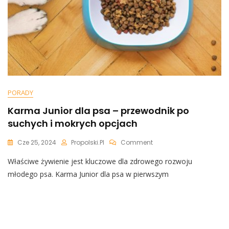
PORADY
Karma Junior dla psa – przewodnik po
suchych i mokrych opcjach
On
Cze 25, 2024
Propolski.pl
Comment
Karma
Właściwe żywienie jest kluczowe dla zdrowego rozwoju
Junior
Dla
młodego psa. Karma Junior dla psa w pierwszym
Psa
–
Przewodnik
Po
Suchych