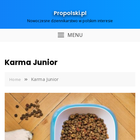
Skip
to
Propolski.pl
content
Nowoczesne dziennikarstwo w polskim interesie
MENU
Karma Junior
Karma Junior
Home