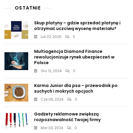
I
Mokrych
OSTATNIE
Opcjach
Skup platyny – gdzie sprzedać platynę i
otrzymać uczciwą wycenę materiału?
Lut 02, 2026
0
Multiagencja Diamond Finance
rewolucjonizuje rynek ubezpieczeń w
Polsce
Gru 12, 2024
0
Karma Junior dla psa – przewodnik po
suchych i mokrych opcjach
Cze 06, 2024
0
Gadżety reklamowe zwiększą
rozpoznawalność Twojej firmy
Mar 03, 2024
0