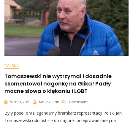
I
Zostawił
Mocny
Wpis
POLSKA
Tomaszewski nie wytrzymał i dosadnie
skomentował nagonkę na Glika! Padły
mocne słowa o klękaniu i LGBT
On
Wrz 10, 2021
Malicki Jan
Comment
Tomaszewski
Były poseł oraz legendarny bramkarz reprezentacji Polski Jan
Nie
Wytrzymał
Tomaszewski odniósł się do nagonki przeprowadzanej na
I
Dosadnie