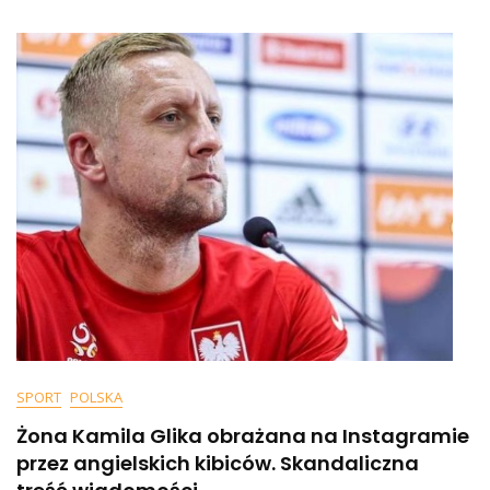
Skomentował
Nagonkę
Na
Glika!
Padły
Mocne
Słowa
O
Klękaniu
I
LGBT
SPORT
POLSKA
Żona Kamila Glika obrażana na Instagramie
przez angielskich kibiców. Skandaliczna