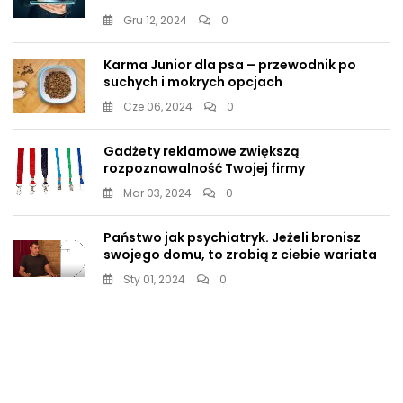
Gru 12, 2024
0
Karma Junior dla psa – przewodnik po
suchych i mokrych opcjach
Cze 06, 2024
0
Gadżety reklamowe zwiększą
rozpoznawalność Twojej firmy
Mar 03, 2024
0
Państwo jak psychiatryk. Jeżeli bronisz
swojego domu, to zrobią z ciebie wariata
Sty 01, 2024
0