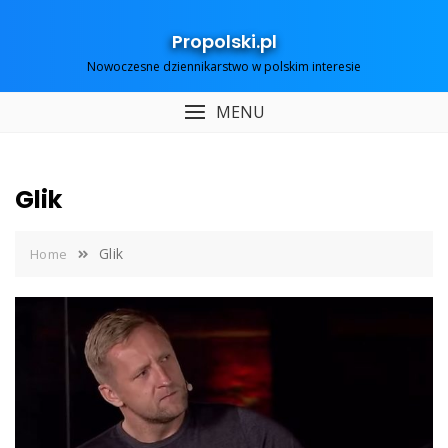
Skip
to
Propolski.pl
content
Nowoczesne dziennikarstwo w polskim interesie
MENU
Glik
Glik
Home