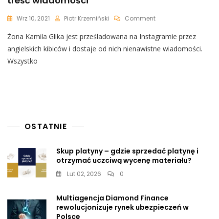
treść wiadomości
On
Wrz 10, 2021
Piotr Krzemiński
Comment
Żona
Żona Kamila Glika jest prześladowana na Instagramie przez
Kamila
Glika
angielskich kibiców i dostaje od nich nienawistne wiadomości.
Obrażana
Wszystko
Na
Instagramie
Przez
Angielskich
Kibiców.
Skandaliczna
Treść
OSTATNIE
Wiadomości
Skup platyny – gdzie sprzedać platynę i
otrzymać uczciwą wycenę materiału?
Lut 02, 2026
0
Multiagencja Diamond Finance
rewolucjonizuje rynek ubezpieczeń w
Polsce