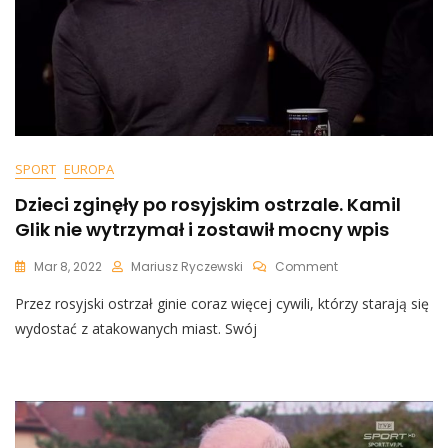
SPORT
EUROPA
Dzieci zginęły po rosyjskim ostrzale. Kamil
Glik nie wytrzymał i zostawił mocny wpis
On
Mar 8, 2022
Mariusz Ryczewski
Comment
Dzieci
Przez rosyjski ostrzał ginie coraz więcej cywili, którzy starają się
Zginęły
Po
wydostać z atakowanych miast. Swój
Rosyjskim
Ostrzale.
Kamil
Glik
Nie
Wytrzymał