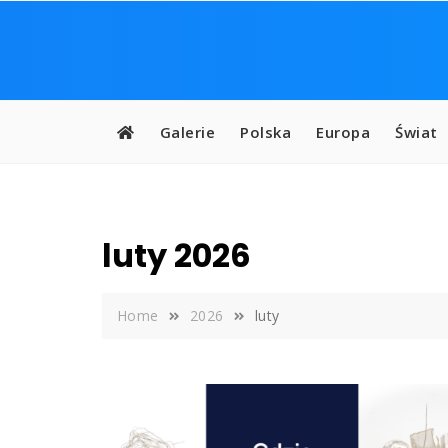
Skip
to
content
Galerie
Polska
Europa
Świat
luty 2026
Home
2026
luty