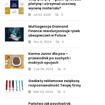
platynę i otrzymać uczciwą
wycenę materiału?
Lut 02, 2026
0
Multiagencja Diamond
Finance rewolucjonizuje rynek
ubezpieczeń w Polsce
Gru 12, 2024
0
Karma Junior dla psa –
przewodnik po suchych i
mokrych opcjach
Cze 06, 2024
0
Gadżety reklamowe zwiększą
rozpoznawalność Twojej firmy
Mar 03, 2024
0
Państwo jak psychiatryk.