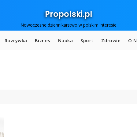
Propolski.pl
Nowoczesne dziennikarstwo w polskim interesie
Rozrywka
Biznes
Nauka
Sport
Zdrowie
O N