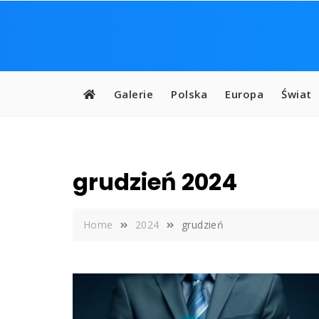
Skip
to
content
Galerie
Polska
Europa
Świat
grudzień 2024
Home
2024
grudzień