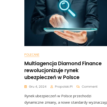
POLECANE
Multiagencja Diamond Finance
rewolucjonizuje rynek
ubezpieczeń w Polsce
On
Gru 4, 2024
Propolski.pl
Comment
Multi
Rynek ubezpieczeń w Polsce przechodzi
Diam
Finan
dynamiczne zmiany, a nowe standardy wyznaczaj
Rewol