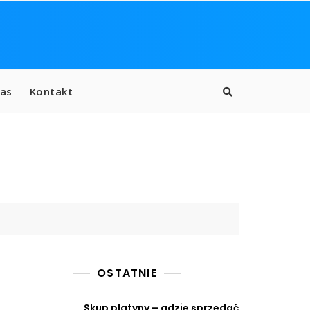
as
Kontakt
OSTATNIE
Skup platyny – gdzie sprzedać