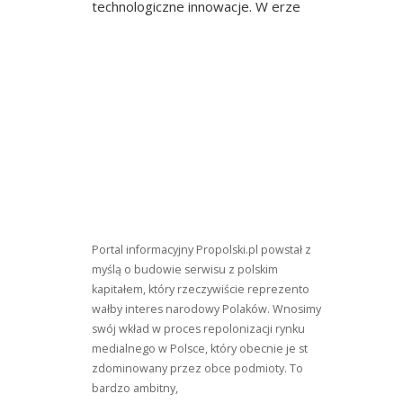
technologiczne innowacje. W erze
Rynek
Ubezp
W
Polsc
Portal informacyjny Propolski.pl powstał z
myślą o budowie serwisu z polskim
kapitałem, który rzeczywiście reprezento
wałby interes narodowy Polaków. Wnosimy
swój wkład w proces repolonizacji rynku
medialnego w Polsce, który obecnie je st
zdominowany przez obce podmioty. To
bardzo ambitny,