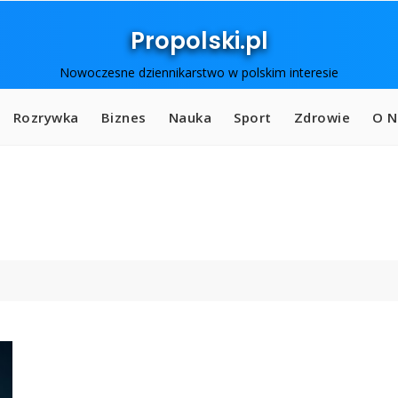
Propolski.pl
Nowoczesne dziennikarstwo w polskim interesie
Rozrywka
Biznes
Nauka
Sport
Zdrowie
O N