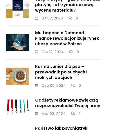
platynę i otrzymać uczciwą
wycenę materiału?
Lut 02, 2026
0
Multiagencja Diamond
Finance rewolucjonizuje rynek
ubezpieczeń w Polsce
Gru 12, 2024
0
Karma Junior dla psa –
przewodnik po suchych i
mokrych opcjach
Cze 06, 2024
0
Gadżety reklamowe zwiększą
rozpoznawalność Twojej firmy
Mar 03, 2024
0
Państwo jak psychiatryk.